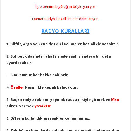
İşte benimde yüreğim böyle yanıyor
Damar Radyo ile kalbim her daim atıyor.
RADYO KURALLARI
1. Küfür, Argo ve Rencide Edici Kelimeler kesinlikle yasaktır.
2. Sohbet odasında rahatsız eden şahıs sadece bir defa
uyarılacaktır.
3. Sunucumuz her hakka sahiptir.
4.
Özeller
kesinlikle kapalı kalacaktır.
5. Başka radyo reklamı yapmak radyo nikiyle girmek ve
Msn
adresi vermek
yasaktır
.
6. Dj’lerin kullandıkları renkler kullanılamaz.
7. Takılığınız konularda soldaki destek menüsünden yardım