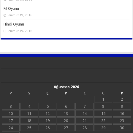
Fil Oyunu
Temmuz 19, 2016
Hindi Oyunu
Temmuz 19, 2016
Ağustos 2026
P
S
Ç
P
C
C
P
1
2
3
4
5
6
7
8
9
10
11
12
13
14
15
16
17
18
19
20
21
22
23
24
25
26
27
28
29
30