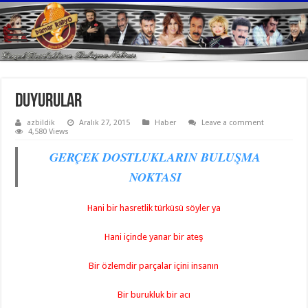
Duyurular
azbildik
Aralık 27, 2015
Haber
Leave a comment
4,580 Views
GERÇEK DOSTLUKLARIN BULUŞMA
NOKTASI
Hani bir hasretlik türküsü söyler ya
Hani içinde yanar bir ateş
Bir özlemdir parçalar içini insanın
Bir burukluk bir acı